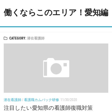
Skip
to
働くならこのエリア！愛知編
content
CATEGORY:
潜在看護師
潜在看護師
/
看護職カムバック研修
11/30/2020
注目したい愛知県の看護師復職対策