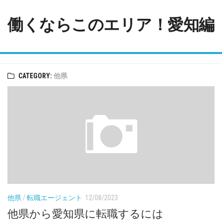
Skip
to
働くならこのエリア！愛知編
content
CATEGORY:
他県
他県
/
転職エージェント
12/08/2023
他県から愛知県に転職するには